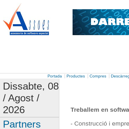
|
|
|
Portada
Productes
Compres
Descàrre
Dissabte, 08
/ Agost /
2026
Treballem en softwar
Partners
- Construcció i empr